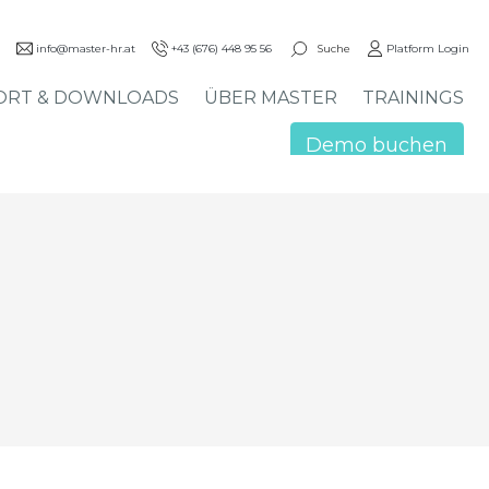
Suche
info@master-hr.at
+43 (676) 448 95 56
Platform Login
ORT & DOWNLOADS
ÜBER MASTER
TRAININGS
Demo buchen